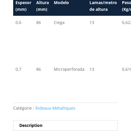
Espesor
Altura
Modelo
Lamas/metro
Pes
(mm)
(mm)
de altura
(Kg
0,6
86
Ciega
13
0,62
0,7
86
Microperforada
13
0,61
Catégorie :
Rideaux Métalliques
Description