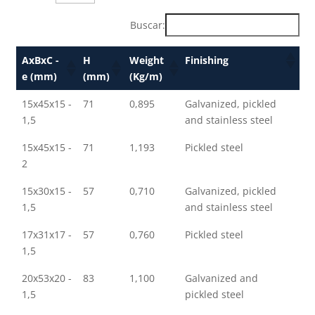
Buscar:
AxBxC -
H
Weight
Finishing
e (mm)
(mm)
(Kg/m)
15x45x15 -
71
0,895
Galvanized, pickled
1,5
and stainless steel
15x45x15 -
71
1,193
Pickled steel
2
15x30x15 -
57
0,710
Galvanized, pickled
1,5
and stainless steel
17x31x17 -
57
0,760
Pickled steel
1,5
20x53x20 -
83
1,100
Galvanized and
1,5
pickled steel